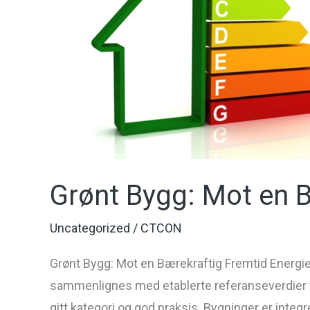
Bærekraftig
Fremtid
Grønt Bygg: Mot en B
Uncategorized
/
CTCON
Grønt Bygg: Mot en Bærekraftig Fremtid Energief
sammenlignes med etablerte referanseverdier fo
gitt kategori og god praksis. Bygninger er integre