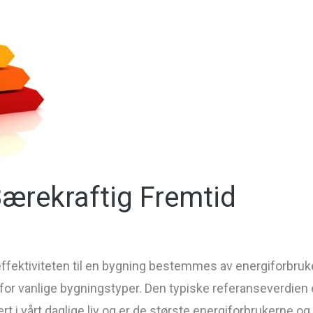
ærekraftig Fremtid
fektiviteten til en bygning bestemmes av energiforbruket
r vanlige bygningstyper. Den typiske referanseverdien e
rt i vårt daglige liv og er de største energiforbrukerne og 